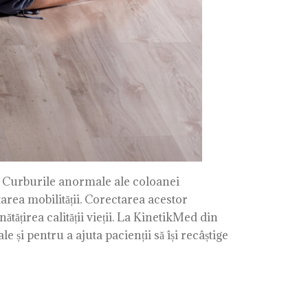
e. Curburile anormale ale coloanei
ctarea mobilității. Corectarea acestor
ățirea calității vieții. La KinetikMed din
 și pentru a ajuta pacienții să își recâștige