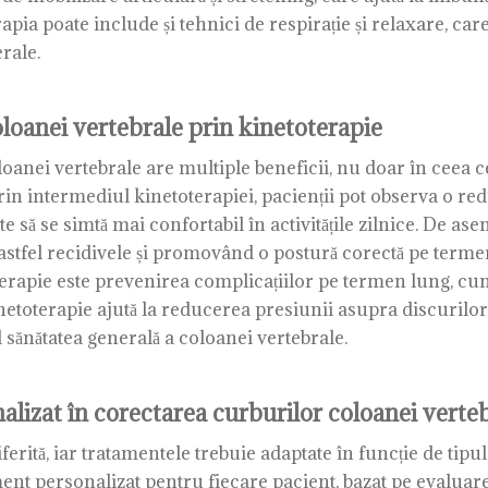
erapia poate include și tehnici de respirație și relaxare, c
rale.
oloanei vertebrale prin kinetoterapie
oanei vertebrale are multiple beneficii, nu doar în ceea ce
ii. Prin intermediul kinetoterapiei, pacienții pot observa o r
ite să se simtă mai confortabil în activitățile zilnice. De as
stfel recidivele și promovând o postură corectă pe termen
erapie este prevenirea complicațiilor pe termen lung, cum 
inetoterapie ajută la reducerea presiunii asupra discurilor 
d sănătatea generală a coloanei vertebrale.
lizat în corectarea curburilor coloanei verte
erită, iar tratamentele trebuie adaptate în funcție de tipul
ent personalizat pentru fiecare pacient, bazat pe evaluarea 