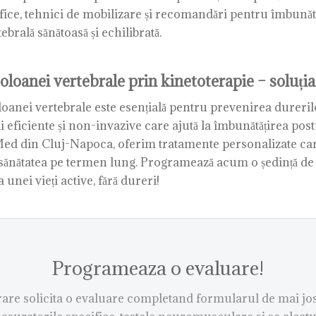
ifice, tehnici de mobilizare și recomandări pentru îmbunăt
ebrală sănătoasă și echilibrată.
loanei vertebrale prin kinetoterapie – soluția 
loanei vertebrale este esențială pentru prevenirea dureri
ii eficiente și non-invazive care ajută la îmbunătățirea pos
ed din Cluj-Napoca, oferim tratamente personalizate care 
ă sănătatea pe termen lung. Programează acum o ședință de 
unei vieți active, fără dureri!
Programeaza o evaluare!
re solicita o evaluare completand formularul de mai jos.