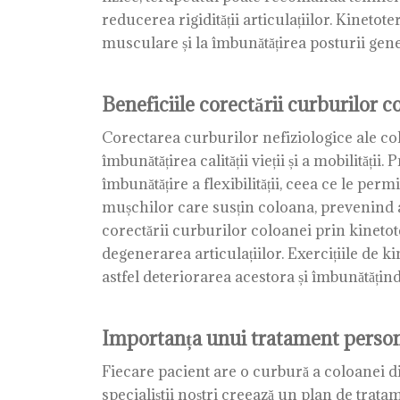
reducerea rigidității articulațiilor. Kinetot
musculare și la îmbunătățirea posturii gene
Beneficiile corectării curburilor c
Corectarea curburilor nefiziologice ale col
îmbunătățirea calității vieții și a mobilităț
îmbunătățire a flexibilității, ceea ce le perm
mușchilor care susțin coloana, prevenind a
corectării curburilor coloanei prin kinetot
degenerarea articulațiilor. Exercițiile de k
astfel deteriorarea acestora și îmbunătățin
Importanța unui tratament persona
Fiecare pacient are o curbură a coloanei dif
specialiștii noștri creează un plan de tratam