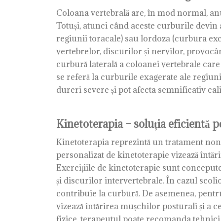
Coloana vertebrală are, în mod normal, anumi
Totuși, atunci când aceste curburile devin 
regiunii toracale) sau lordoza (curbura ex
vertebrelor, discurilor și nervilor, provocâ
curbură laterală a coloanei vertebrale care 
se referă la curburile exagerate ale regiuni
dureri severe și pot afecta semnificativ calit
Kinetoterapia – soluția eficientă 
Kinetoterapia reprezintă un tratament non-
personalizat de kinetoterapie vizează întări
Exercițiile de kinetoterapie sunt concepute
și discurilor intervertebrale. În cazul scoli
contribuie la curbură. De asemenea, pentru 
vizează întărirea mușchilor posturali și a c
fizice, terapeutul poate recomanda tehnici de