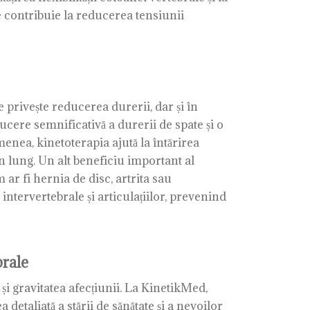
are contribuie la reducerea tensiunii
 privește reducerea durerii, dar și în
educere semnificativă a durerii de spate și o
emenea, kinetoterapia ajută la întărirea
 lung. Un alt beneficiu important al
ar fi hernia de disc, artrita sau
intervertebrale și articulațiilor, prevenind
brale
 și gravitatea afecțiunii. La KinetikMed,
detaliată a stării de sănătate și a nevoilor