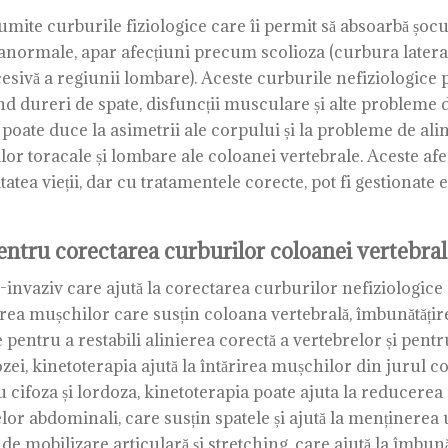
te curburile fiziologice care îi permit să absoarbă șocuril
anormale, apar afecțiuni precum scolioza (curbura lateral
cesivă a regiunii lombare). Aceste curburile nefiziologic
nd dureri de spate, disfuncții musculare și alte probleme d
poate duce la asimetrii ale corpului și la probleme de alini
lor toracale și lombare ale coloanei vertebrale. Aceste afe
atea vieții, dar cu tratamentele corecte, pot fi gestionate e
pentru corectarea curburilor coloanei vertebra
invaziv care ajută la corectarea curburilor nefiziologice
rea mușchilor care susțin coloana vertebrală, îmbunătățirea 
 pentru a restabili alinierea corectă a vertebrelor și pent
ozei, kinetoterapia ajută la întărirea mușchilor din jurul c
cifoza și lordoza, kinetoterapia poate ajuta la reducerea 
elor abdominali, care susțin spatele și ajută la menținerea 
 mobilizare articulară și stretching, care ajută la îmbunătăț