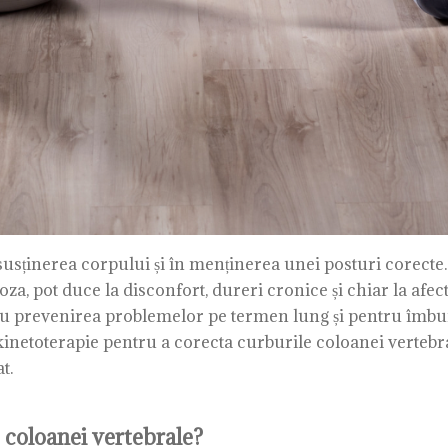
 susținerea corpului și în menținerea unei posturi corect
doza, pot duce la disconfort, dureri cronice și chiar la afe
ru prevenirea problemelor pe termen lung și pentru îmbunăt
inetoterapie pentru a corecta curburile coloanei vertebrale
t.
e coloanei vertebrale?