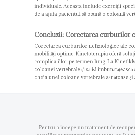
individuale. Aceasta include exerciții spec
de a ajuta pacientul să obțină o coloană vert
Concluzii: Corectarea curburilor co
Corectarea curburilor nefiziologice ale co
mobilități optime. Kinetoterapia oferă soluț
complicațiilor pe termen lung. La KinetikM
coloanei vertebrale și să își îmbunătățeasc
cheia unei coloane vertebrale sănătoase și a 
Pentru a incepe un tratament de recupera