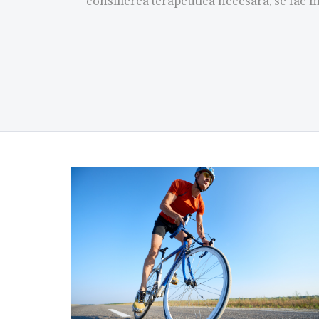
consilierea terapeutica necesara, se fac m