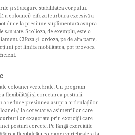
e și să asigure stabilitatea corpului.
ă a coloanei), cifoza (curbura excesivă a
e pot duce la presiune suplimentară asupra
e sănătate. Scolioza, de exemplu, este o
ament. Cifoza și lordoza, pe de altă parte,
cțiuni pot limita mobilitatea, pot provoca
ficient.
le
 ale coloanei vertebrale. Un program
flexibilității și corectarea posturii.
ru a reduce presiunea asupra articulațiilor
oloanei și la corectarea asimetriilor care
curburilor exagerate prin exerciții care
unei posturi corecte. Pe lângă exercițiile
irea flexibilității coloanei vertebrale și la