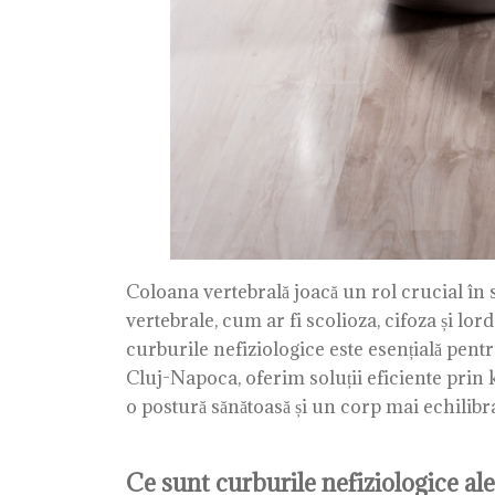
Coloana vertebrală joacă un rol crucial în
vertebrale, cum ar fi scolioza, cifoza și lor
curburile nefiziologice este esențială pent
Cluj-Napoca, oferim soluții eficiente prin k
o postură sănătoasă și un corp mai echilibra
Ce sunt curburile nefiziologice al