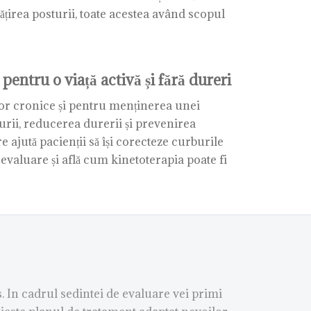
ățirea posturii, toate acestea având scopul
pentru o viață activă și fără dureri
lor cronice și pentru menținerea unei
turii, reducerea durerii și prevenirea
ajută pacienții să își corecteze curburile
evaluare și află cum kinetoterapia poate fi
 In cadrul sedintei de evaluare vei primi