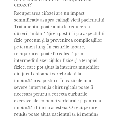
cifozei?
Recuperarea cifozei are un impact
semnificativ asupra calității vieții pacientului.
Tratamentul poate ajuta la reducerea
durerii, îmbunătățirea posturii și a aspectului
fizic, precum și la prevenirea complicațiilor
pe termen lung. În cazurile ușoare,
recuperarea poate fi realizată prin
intermediul exercițiilor fizice și a terapiei
fizice, care pot ajuta la întărirea mușchilor
din jurul coloanei vertebrale și la
îmbunătățirea posturii. În cazurile mai
severe, intervenția chirurgicală poate fi
necesară pentru a corecta curburile
excesive ale coloanei vertebrale și pentru a
îmbunătăți funcția acesteia. O recuperare
reușită poate ajuta pacientul să își mențină