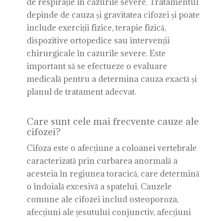
de respirație în cazurile severe. Tratamentul
depinde de cauza și gravitatea cifozei și poate
include exerciții fizice, terapie fizică,
dispozitive ortopedice sau intervenții
chirurgicale în cazurile severe. Este
important să se efectueze o evaluare
medicală pentru a determina cauza exactă și
planul de tratament adecvat.
Care sunt cele mai frecvente cauze ale
cifozei?
Cifoza este o afecțiune a coloanei vertebrale
caracterizată prin curbarea anormală a
acesteia în regiunea toracică, care determină
o îndoială excesivă a spatelui. Cauzele
comune ale cifozei includ osteoporoza,
afecțiuni ale țesutului conjunctiv, afecțiuni