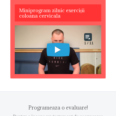
Miniprogram zilnic exerciții
coloana cervicala
Programeaza o evaluare!