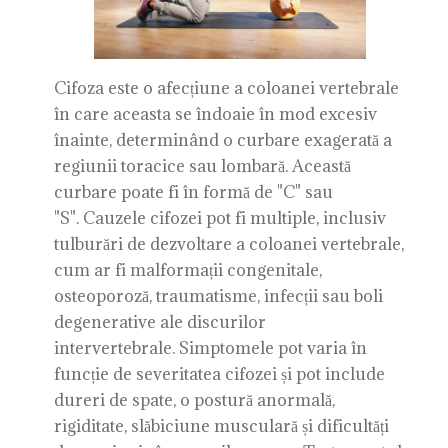
Cifoza este o afecțiune a coloanei vertebrale
în care aceasta se îndoaie în mod excesiv
înainte, determinând o curbare exagerată a
regiunii toracice sau lombară. Această
curbare poate fi în formă de "C" sau
"S". Cauzele cifozei pot fi multiple, inclusiv
tulburări de dezvoltare a coloanei vertebrale,
cum ar fi malformații congenitale,
osteoporoză, traumatisme, infecții sau boli
degenerative ale discurilor
intervertebrale. Simptomele pot varia în
funcție de severitatea cifozei și pot include
dureri de spate, o postură anormală,
rigiditate, slăbiciune musculară și dificultăți