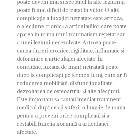
poate deveni mai susceptibil la alte leziuni și
poate fi mai dificil de tratat în viitor. O altă
complicație a luxației netratate este artroza,
o afecțiune cronică a articulațiilor care poate
apărea în urma unui traumatism repetat sau
a unei leziuni nerezolvate. Artroza poate
cauza dureri cronice, rigiditate, inflamație și
deformare a articulației afectate. În
concluzie, luxația de mână netratată poate
duce la complicații pe termen lung, cum ar fi
reducerea mobilității, disfuncționalitate,
dezvoltarea de osteoartrită și alte afecțiuni.
Este important să căutați imediat tratament
medical după ce ați suferit o luxație de mână
pentru a preveni orice complicații și a
restabili funcția normală a articulației
afectate.