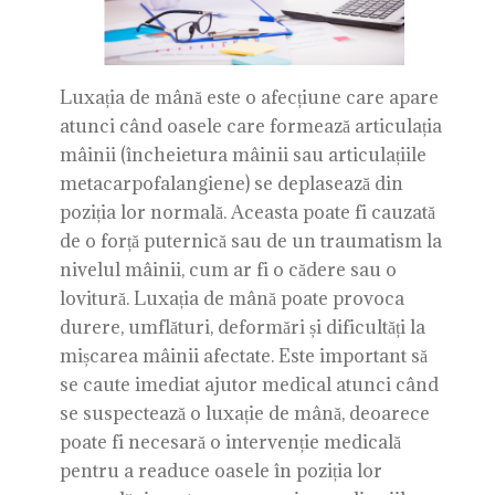
Luxația de mână este o afecțiune care apare
atunci când oasele care formează articulația
mâinii (încheietura mâinii sau articulațiile
metacarpofalangiene) se deplasează din
poziția lor normală. Aceasta poate fi cauzată
de o forță puternică sau de un traumatism la
nivelul mâinii, cum ar fi o cădere sau o
lovitură. Luxația de mână poate provoca
durere, umflături, deformări și dificultăți la
mișcarea mâinii afectate. Este important să
se caute imediat ajutor medical atunci când
se suspectează o luxație de mână, deoarece
poate fi necesară o intervenție medicală
pentru a readuce oasele în poziția lor