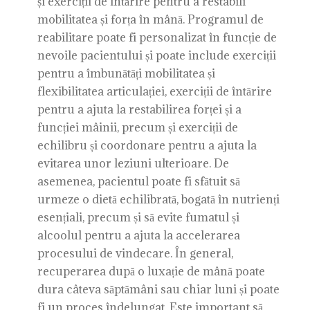
și exerciții de întărire pentru a restabili
mobilitatea și forța în mână. Programul de
reabilitare poate fi personalizat în funcție de
nevoile pacientului și poate include exerciții
pentru a îmbunătăți mobilitatea și
flexibilitatea articulației, exerciții de întărire
pentru a ajuta la restabilirea forței și a
funcției mâinii, precum și exerciții de
echilibru și coordonare pentru a ajuta la
evitarea unor leziuni ulterioare. De
asemenea, pacientul poate fi sfătuit să
urmeze o dietă echilibrată, bogată în nutrienți
esențiali, precum și să evite fumatul și
alcoolul pentru a ajuta la accelerarea
procesului de vindecare. În general,
recuperarea după o luxație de mână poate
dura câteva săptămâni sau chiar luni și poate
fi un proces îndelungat. Este important să