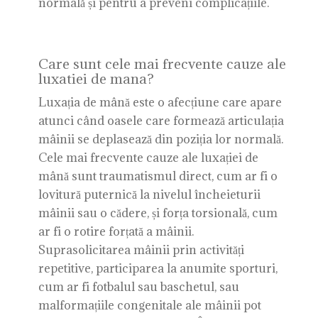
normală și pentru a preveni complicațiile.
Care sunt cele mai frecvente cauze ale
luxatiei de mana?
Luxația de mână este o afecțiune care apare
atunci când oasele care formează articulația
mâinii se deplasează din poziția lor normală.
Cele mai frecvente cauze ale luxației de
mână sunt traumatismul direct, cum ar fi o
lovitură puternică la nivelul încheieturii
mâinii sau o cădere, și forța torsională, cum
ar fi o rotire forțată a mâinii.
Suprasolicitarea mâinii prin activități
repetitive, participarea la anumite sporturi,
cum ar fi fotbalul sau baschetul, sau
malformațiile congenitale ale mâinii pot