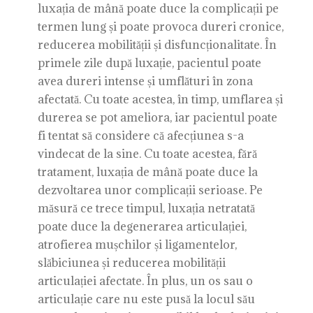
luxația de mână poate duce la complicații pe
termen lung și poate provoca dureri cronice,
reducerea mobilității și disfuncționalitate. În
primele zile după luxație, pacientul poate
avea dureri intense și umflături în zona
afectată. Cu toate acestea, în timp, umflarea și
durerea se pot ameliora, iar pacientul poate
fi tentat să considere că afecțiunea s-a
vindecat de la sine. Cu toate acestea, fără
tratament, luxația de mână poate duce la
dezvoltarea unor complicații serioase. Pe
măsură ce trece timpul, luxația netratată
poate duce la degenerarea articulației,
atrofierea mușchilor și ligamentelor,
slăbiciunea și reducerea mobilității
articulației afectate. În plus, un os sau o
articulație care nu este pusă la locul său