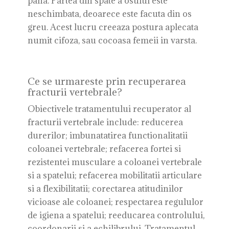
pana. Partea din spate a osului este
neschimbata, deoarece este facuta din os
greu. Acest lucru creeaza postura aplecata
numit cifoza, sau cocoasa femeii in varsta.
Ce se urmareste prin recuperarea
fracturii vertebrale?
Obiectivele tratamentului recuperator al
fracturii vertebrale include: reducerea
durerilor; imbunatatirea functionalitatii
coloanei vertebrale; refacerea fortei si
rezistentei musculare a coloanei vertebrale
si a spatelui; refacerea mobilitatii articulare
si a flexibilitatii; corectarea atitudinilor
vicioase ale coloanei; respectarea regululor
de igiena a spatelui; reeducarea controlului,
coordonarii si a echilibrului. Tratamentul