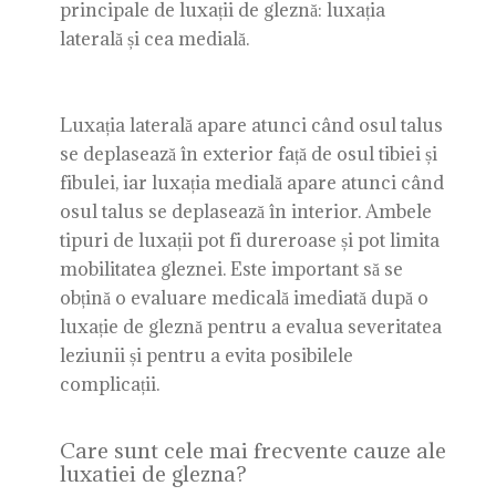
principale de luxații de gleznă: luxația
laterală și cea medială.
Luxația laterală apare atunci când osul talus
se deplasează în exterior față de osul tibiei și
fibulei, iar luxația medială apare atunci când
osul talus se deplasează în interior. Ambele
tipuri de luxații pot fi dureroase și pot limita
mobilitatea gleznei. Este important să se
obțină o evaluare medicală imediată după o
luxație de gleznă pentru a evalua severitatea
leziunii și pentru a evita posibilele
complicații.
Care sunt cele mai frecvente cauze ale
luxatiei de glezna?