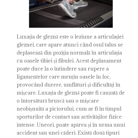
Luxația de gleznă este o leziune a articulației
gleznei, care apare atunci când osul talus se
deplasează din poziția normală în articulația
cu oasele tibiei și fibulei. Acest deplasament
poate duce la o întindere sau rupere a
ligamentelor care mențin oasele în loc,
provocând durere, umflături și dificultăți în
mișcare. Luxația de gleznă poate fi cauzată de
o întorsătură bruscă sau o mișcare
neobișnuită a piciorului, cum ar fi în timpul
sporturilor de contact sau activităților fizice
intense. Uneori, poate apărea și în urma unui
accident sau unei căderi. Există două tipuri