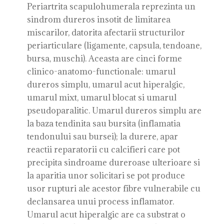
Periartrita scapulohumerala reprezinta un
sindrom dureros insotit de limitarea
miscarilor, datorita afectarii structurilor
periarticulare (ligamente, capsula, tendoane,
bursa, muschi). Aceasta are cinci forme
clinico-anatomo-functionale: umarul
dureros simplu, umarul acut hiperalgic,
umarul mixt, umarul blocat si umarul
pseudoparalitic. Umarul dureros simplu are
la baza tendinita sau bursita (inflamatia
tendonului sau bursei); la durere, apar
reactii reparatorii cu calcifieri care pot
precipita sindroame dureroase ulterioare si
la aparitia unor solicitari se pot produce
usor rupturi ale acestor fibre vulnerabile cu
declansarea unui process inflamator.
Umarul acut hiperalgic are ca substrat o