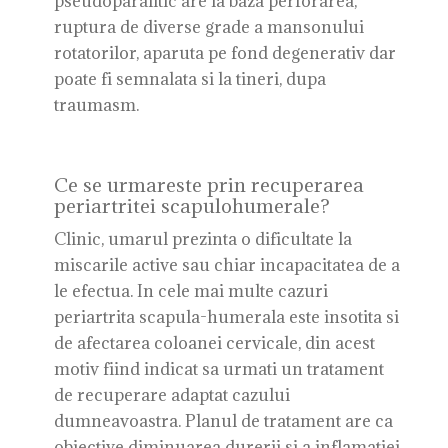
pseudoparalitic are la baza perforarea,
ruptura de diverse grade a mansonului
rotatorilor, aparuta pe fond degenerativ dar
poate fi semnalata si la tineri, dupa
traumasm.
Ce se urmareste prin recuperarea
periartritei scapulohumerale?
Clinic, umarul prezinta o dificultate la
miscarile active sau chiar incapacitatea de a
le efectua. In cele mai multe cazuri
periartrita scapula-humerala este insotita si
de afectarea coloanei cervicale, din acest
motiv fiind indicat sa urmati un tratament
de recuperare adaptat cazului
dumneavoastra. Planul de tratament are ca
obiective diminuarea durerii si a inflamatiei