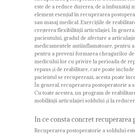
este de a reduce durerea, de a îmbunătăți mo
element esențial în recuperarea postoperator
sau masaj medical. Exercițiile de reabilitar
creșterea flexibilității articulației. În gene
pacientului, gradul de afectare a articulației
medicamentele antiinflamatoare, pentru a c
pentru a preveni formarea cheagurilor de s
medicului lor cu privire la perioada de rep
repaus și de reabilitare, care poate include
pacientul se recuperează, acesta poate încep
În general, recuperarea postoperatorie a so
Cu toate acestea, un program de reabilitare 
mobilității articulației soldului și la reduc
In ce consta concret recuperarea 
Recuperarea postoperatorie a soldului este u