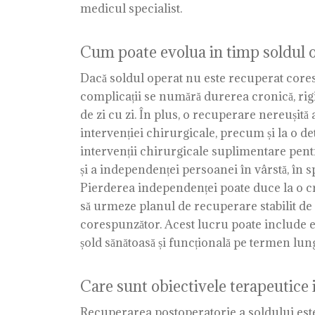
medicul specialist.
Cum poate evolua in timp soldul 
Dacă soldul operat nu este recuperat coresp
complicații se numără durerea cronică, rigidit
de zi cu zi. În plus, o recuperare nereușită
intervenției chirurgicale, precum și la o de
intervenții chirurgicale suplimentare pent
și a independenței persoanei în vârstă, în s
Pierderea independenței poate duce la o cre
să urmeze planul de recuperare stabilit de 
corespunzător. Acest lucru poate include exer
șold sănătoasă și funcțională pe termen lun
Care sunt obiectivele terapeutice 
Recuperarea postoperatorie a soldului este 