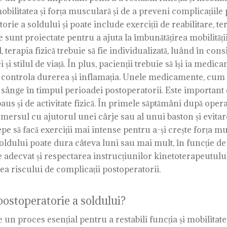
bilitatea și forța musculară și de a preveni complicațiile 
ie a soldului și poate include exerciții de reabilitare, te
e sunt proiectate pentru a ajuta la îmbunătățirea mobilității
ral, terapia fizică trebuie să fie individualizată, luând în co
 și stilul de viață. În plus, pacienții trebuie să își ia medi
ontrola durerea și inflamația. Unele medicamente, cum ar 
ânge în timpul perioadei postoperatorii. Este important c
aus și de activitate fizică. În primele săptămâni după op
 mersul cu ajutorul unei cârje sau al unui baston și evitar
e să facă exerciții mai intense pentru a-și crește forța mus
ldului poate dura câteva luni sau mai mult, în funcție de 
adecvat și respectarea instrucțiunilor kinetoterapeutului p
erea riscului de complicații postoperatorii.
postoperatorie a soldului?
n proces esențial pentru a restabili funcția și mobilitatea