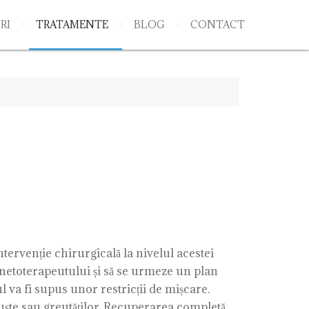
RI
TRATAMENTE
BLOG
CONTACT
tervenție chirurgicală la nivelul acestei
 kinetoterapeutului și să se urmeze un plan
l va fi supus unor restricții de mișcare.
ruște sau greutăților. Recuperarea completă