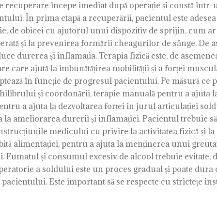
de recuperare începe imediat după operație și constă într-
entului. În prima etapă a recuperării, pacientul este adesea 
, de obicei cu ajutorul unui dispozitiv de sprijin, cum ar 
erată și la prevenirea formării cheagurilor de sânge. De
uce durerea și inflamația. Terapia fizică este, de asemene
are care ajută la îmbunătățirea mobilității și a forței muscul
aptează în funcție de progresul pacientului. Pe măsură ce p
librului și coordonării, terapie manuală pentru a ajuta la îm
ntru a ajuta la dezvoltarea forței în jurul articulației sol
 la ameliorarea durerii și inflamației. Pacientul trebuie s
instrucțiunile medicului cu privire la activitatea fizică și
ită alimentației, pentru a ajuta la menținerea unui greutat
i. Fumatul și consumul excesiv de alcool trebuie evitate,
eratorie a soldului este un proces gradual și poate dura c
a pacientului. Este important să se respecte cu strictețe i