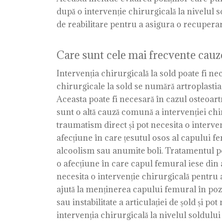
după o intervenție chirurgicală la nivelul s
de reabilitare pentru a asigura o recuperare 
Care sunt cele mai frecvente cauze
Intervenția chirurgicală la sold poate fi ne
chirurgicale la sold se numără artroplastia d
Aceasta poate fi necesară în cazul osteoartri
sunt o altă cauză comună a intervenției chir
traumatism direct și pot necesita o interv
afecțiune în care țesutul osos al capului f
alcoolism sau anumite boli. Tratamentul poa
o afecțiune în care capul femural iese din 
necesita o intervenție chirurgicală pentru a
ajută la menținerea capului femural în pozi
sau instabilitate a articulației de șold și p
intervenția chirurgicală la nivelul soldului