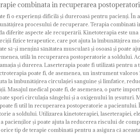
erapie combinata in recuperarea postoperatori
fi o experiență dificilă și dureroasă pentru pacienți. În a
bunătățirea procesului de recuperare. Terapia combinată im
 diferite aspecte ale recuperării. Kinetoterapia este un
iții fizice terapeutice, care pot ajuta la îmbunătățirea mob
ate să-și mențină sănătatea musculară și osoasă și poate aj
semenea, utilă în recuperarea postoperatorie a soldului. Ac
mația și durerea. Laserterapia poate fi utilizată pentru a t
Electroterapia poate fi, de asemenea, un instrument valoro
ta la îmbunătățirea circulației sanguine și limfatice, redu
lității. Masajul medical poate fi, de asemenea, o parte impo
poate spori circulația sângelui și a oxigenului în țesuturi
e poate fi util în recuperarea postoperatorie a pacientului.
rie a soldului. Utilizarea kinetoterapiei, laserterapiei, e
 a pacienților și poate ajuta la reducerea riscului de compl
 orice tip de terapie combinată pentru a asigura că aceasta 