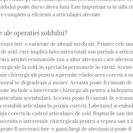
oldului poate dura câteva luni. Este important să se aibă ră
completă și eficientă a articulației afectate.
 ale operatiei soldului?
cesară într-o varietate de situații medicale. Printre cele m
e șold, care implică înlocuirea totală sau parțială a articula
tei, artritei reumatoide sau a altor afecțiuni care afecteaz
urgicale la sold, în special la persoanele în vârstă. Acest
enție chirurgicală pentru a permite vindecarea corectă a o
emural se degradează și moare. Aceasta poate fi cauzată de o
te include o intervenție chirurgicală pentru a îndepărta ț
articulația acetabulară. Aceasta poate fi cauzată de o trau
 restabili articulația în poziția corectă. Labrumul acetabu
ția corectă în cadrul articulației de șold. Rupturile sau 
ot necesita o intervenție chirurgicală pentru a repara sau a
 poate fi necesară într-o gamă largă de afecțiuni și poate 