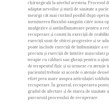
chirurgicală la nivelul acesteia. Procesul 
adaptat nevoilor și stării de sănătate a paci
meargă cât mai curând posibil după operație
menținerea fluxului sanguin către zona op
analgezice și antiinflamatoare pentru a red
recuperare și constă în exerciții de reabilit
exerciții sunt de obicei progresive și se ad
poate include exerciții de îmbunătățire a echi
precum și exerciții de întărire musculară pe
terapie cu căldură sau gheață pentru a ajuta
de terapeutul fizic și să urmeze cu atenție 
pacientul trebuie să acorde o atenție deoseb
efort prea mare asupra articulației soldulu
recuperare. În general, recuperarea postop
gradul de afectare și de starea de sănătate 
parcursul procesului de recuperare.