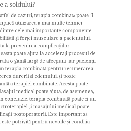
e a soldului?
stfel de cazuri, terapia combinată poate fi
plică utilizarea a mai multe tehnici
a dintre cele mai importante componente
ilității și forței musculare a pacientului.
uta la prevenirea complicațiilor
easta poate ajuta la accelerați procesul de
rata o gamă largă de afecțiuni, iar pacienții
s în terapia combinată pentru recuperarea
cerea durerii și edemului, și poate
rtantă a terapiei combinate. Acesta poate
. Masajul medical poate ajuta, de asemenea,
 În concluzie, terapia combinată poate fi un
lectroterapiei și masajului medical poate
icații postoperatorii. Este important să
este potrivită pentru nevoile și condiția