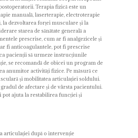
postoperatorii. Terapia fizică este un
rapie manuală, laserterapie, electroterapie
, la dezvoltarea forței musculare și la
nsiderare starea de sănătate generală a
camentele prescrise, cum ar fi analgezicele și
fi anticoagulantele, pot fi prescrise
a pacienții să urmeze instrucțiunile
erație, se recomandă de obicei un program de
ea anumitor activități fizice. Pe măsură ce
culară și mobilitatea articulației soldului.
gradul de afectare și de vârsta pacientului.
ot ajuta la restabilirea funcției și
 articulației după o intervenție