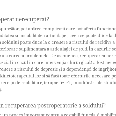
operat nerecuperat?
unzător, pot apărea complicații care pot afecta funcționar
atea și instabilitatea articulației, ceea ce poate duce la dif
 a soldului poate duce la o creștere a riscului de recidivă 
teriorare suplimentară a articulației de șold. În cazurile s
ru a corecta problemele. De asemenea, recuperarea nereuși
pecial în cazul în care intervenția chirurgicală a fost nece
ștere a riscului de depresie și a dependenței de îngrijitor
kinetoterapeutul lor și să facă toate eforturile necesare 
ciții de reabilitare, terapie fizică și modificări ale stilul
g.
in recuperarea postroperatorie a soldului?
un proces important pentru a restabili funcția și mobilita