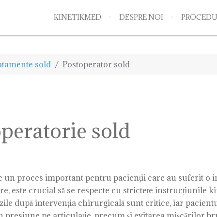
KINETIKMED
DESPRE NOI
PROCEDU
atamente sold
Postoperator sold
peratorie sold
un proces important pentru pacienții care au suferit o in
re, este crucial să se respecte cu strictețe instrucțiunile
zile după intervenția chirurgicală sunt critice, iar pacientu
n presiune pe articulație, precum și evitarea mișcărilor b