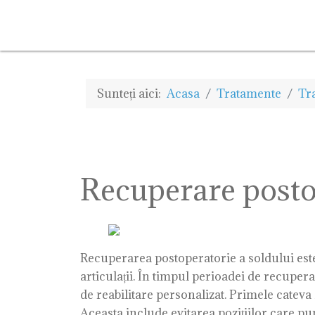
Sunteți aici:
Acasa
Tratamente
Tr
Recuperare posto
Recuperarea postoperatorie a soldului este 
articulații. În timpul perioadei de recupera
de reabilitare personalizat. Primele cateva 
Aceasta include evitarea pozițiilor care pu