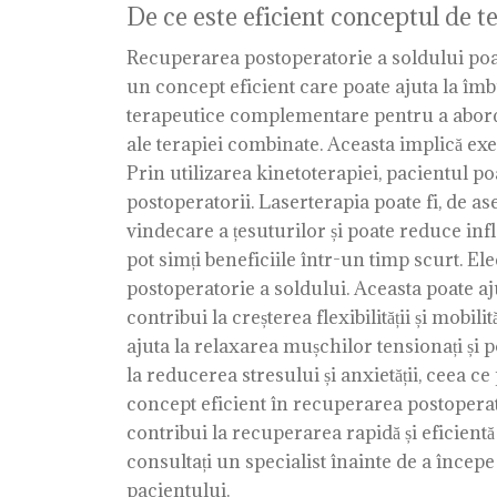
De ce este eficient conceptul de t
Recuperarea postoperatorie a soldului poate 
un concept eficient care poate ajuta la îm
terapeutice complementare pentru a aborda
ale terapiei combinate. Aceasta implică exerc
Prin utilizarea kinetoterapiei, pacientul po
postoperatorii. Laserterapia poate fi, de a
vindecare a țesuturilor și poate reduce infla
pot simți beneficiile într-un timp scurt. 
postoperatorie a soldului. Aceasta poate aju
contribui la creșterea flexibilității și mobi
ajuta la relaxarea mușchilor tensionați și 
la reducerea stresului și anxietății, ceea c
concept eficient în recuperarea postoperato
contribui la recuperarea rapidă și eficientă
consultați un specialist înainte de a începe
pacientului.