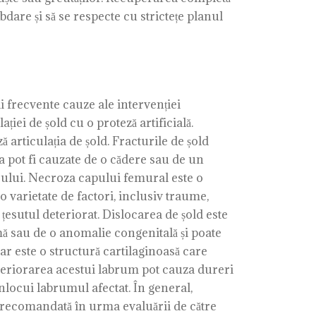
bdare și să se respecte cu strictețe planul
ai frecvente cauze ale intervenției
ției de șold cu o proteză artificială.
ă articulația de șold. Fracturile de șold
ea pot fi cauzate de o cădere sau de un
sului. Necroza capului femural este o
 varietate de factori, inclusiv traume,
esutul deteriorat. Dislocarea de șold este
mă sau de o anomalie congenitală și poate
lar este o structură cartilaginoasă care
deteriorarea acestui labrum pot cauza dureri
 înlocui labrumul afectat. În general,
fi recomandată în urma evaluării de către