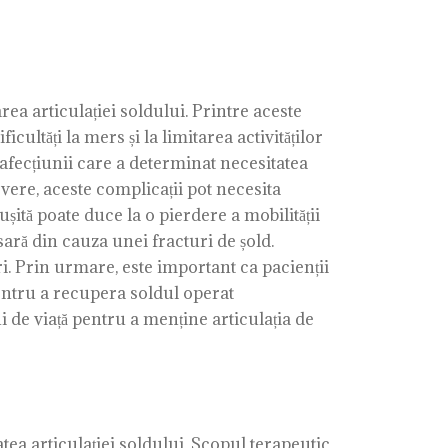
ea articulației soldului. Printre aceste
icultăți la mers și la limitarea activităților
a afecțiunii care a determinat necesitatea
evere, aceste complicații pot necesita
tă poate duce la o pierdere a mobilității
sară din cauza unei fracturi de șold.
i. Prin urmare, este important ca pacienții
pentru a recupera soldul operat
ui de viață pentru a menține articulația de
tea articulației soldului. Scopul terapeutic