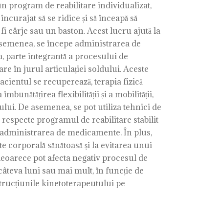
un program de reabilitare individualizat,
încurajat să se ridice și să înceapă să
fi cârje sau un baston. Acest lucru ajută la
 asemenea, se începe administrarea de
a, parte integrantă a procesului de
are în jurul articulației soldului. Aceste
acientul se recuperează, terapia fizică
bunătățirea flexibilității și a mobilității,
dului. De asemenea, se pot utiliza tehnici de
ă respecte programul de reabilitare stabilit
 la administrarea de medicamente. În plus,
e corporală sănătoasă și la evitarea unui
 deoarece pot afecta negativ procesul de
âteva luni sau mai mult, în funcție de
nstrucțiunile kinetoterapeutului pe