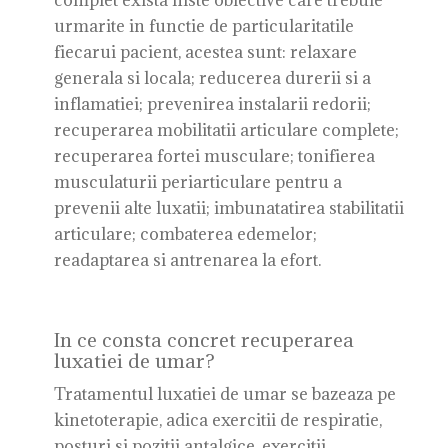
complet exista niste obiective care trebuie
urmarite in functie de particularitatile
fiecarui pacient, acestea sunt: relaxare
generala si locala; reducerea durerii si a
inflamatiei; prevenirea instalarii redorii;
recuperarea mobilitatii articulare complete;
recuperarea fortei musculare; tonifierea
musculaturii periarticulare pentru a
prevenii alte luxatii; imbunatatirea stabilitatii
articulare; combaterea edemelor;
readaptarea si antrenarea la efort.
In ce consta concret recuperarea
luxatiei de umar?
Tratamentul luxatiei de umar se bazeaza pe
kinetoterapie, adica exercitii de respiratie,
posturi si pozitii antalgice, exercitii