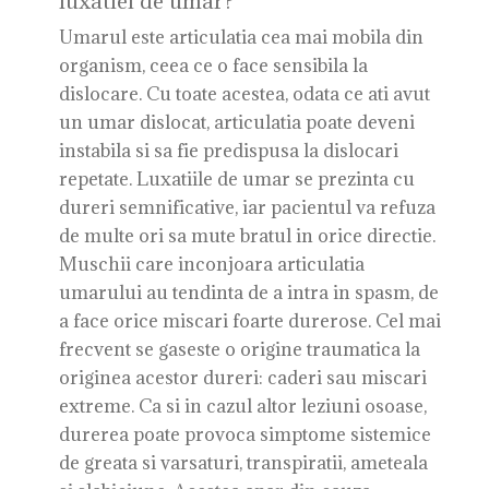
luxatiei de umar?
Umarul este articulatia cea mai mobila din
organism, ceea ce o face sensibila la
dislocare. Cu toate acestea, odata ce ati avut
un umar dislocat, articulatia poate deveni
instabila si sa fie predispusa la dislocari
repetate. Luxatiile de umar se prezinta cu
dureri semnificative, iar pacientul va refuza
de multe ori sa mute bratul in orice directie.
Muschii care inconjoara articulatia
umarului au tendinta de a intra in spasm, de
a face orice miscari foarte durerose. Cel mai
frecvent se gaseste o origine traumatica la
originea acestor dureri: caderi sau miscari
extreme. Ca si in cazul altor leziuni osoase,
durerea poate provoca simptome sistemice
de greata si varsaturi, transpiratii, ameteala