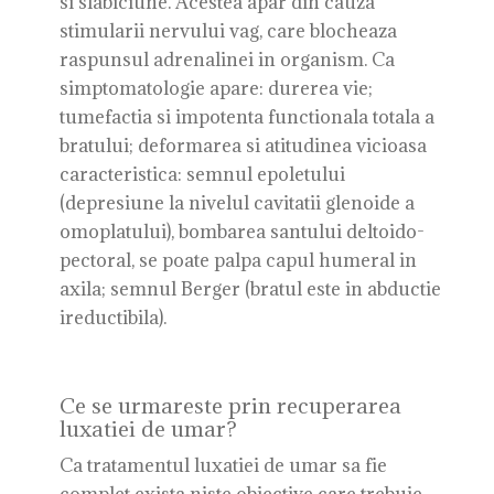
si slabiciune. Acestea apar din cauza
stimularii nervului vag, care blocheaza
raspunsul adrenalinei in organism. Ca
simptomatologie apare: durerea vie;
tumefactia si impotenta functionala totala a
bratului; deformarea si atitudinea vicioasa
caracteristica: semnul epoletului
(depresiune la nivelul cavitatii glenoide a
omoplatului), bombarea santului deltoido-
pectoral, se poate palpa capul humeral in
axila; semnul Berger (bratul este in abductie
ireductibila).
Ce se urmareste prin recuperarea
luxatiei de umar?
Ca tratamentul luxatiei de umar sa fie