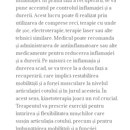
inflamației. În prima fază a recuperării, se va
pune accentul pe controlul inflamației și a
durerii. Acest lucru poate fi realizat prin
utilizarea de comprese reci, terapie cu unde
de șoc, electroterapie, terapie laser sau alte
tehnici similare. Medicul poate recomanda
și administrarea de antiinflamatoare sau alte
medicamente pentru reducerea inflamației
și a durerii. Pe măsură ce inflamația și
durerea scad, se va trece la a doua fază a
recuperării, care implică restabilirea
mobilității și a forței musculare la nivelul
articulației cotului și în jurul acesteia. În
acest sens, kinetoterapia joacă un rol crucial.
Terapeutul va prescrie exerciții pentru
întărirea și flexibilitatea mușchilor care
susțin articulația cotului, precum și pentru
îmbunătățirea mobilității și a funcției